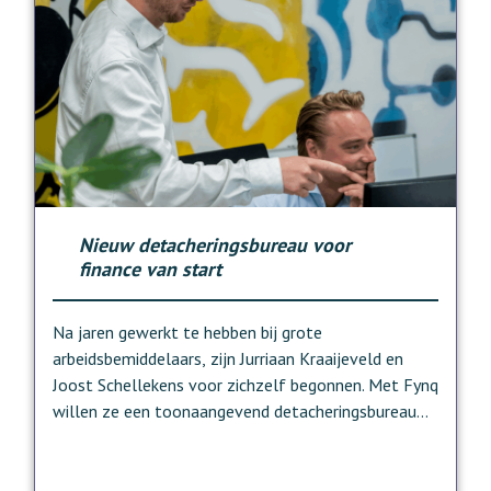
Nieuw detacheringsbureau voor
finance van start
Na jaren gewerkt te hebben bij grote
arbeidsbemiddelaars, zijn Jurriaan Kraaijeveld en
Joost Schellekens voor zichzelf begonnen. Met Fynq
willen ze een toonaangevend detacheringsbureau
neerzetten voor opdrachtgevers op zoek naar
ervaren financieel talent. De start van Fynq is
volgens de oprichters in de eerste plaats een logisch