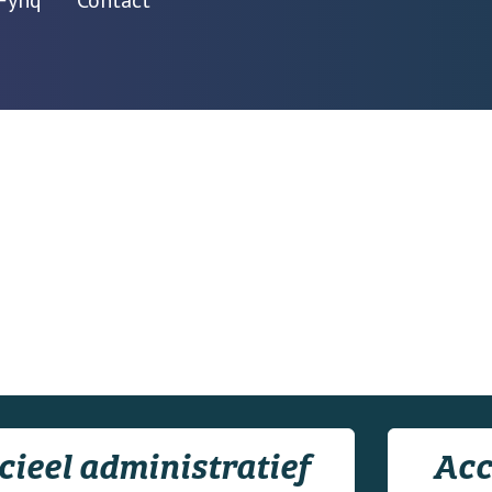
Fynq
Contact
cieel administratief
Acc