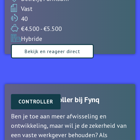
Vast
40
€4.500 - €5.500
Hybride
Bekijk en reageer direct
Business Controller bij Fynq
CONTROLLER
Ben je toe aan meer afwisseling en
ontwikkeling, maar wil je de zekerheid van
een vaste werkgever behouden? Als