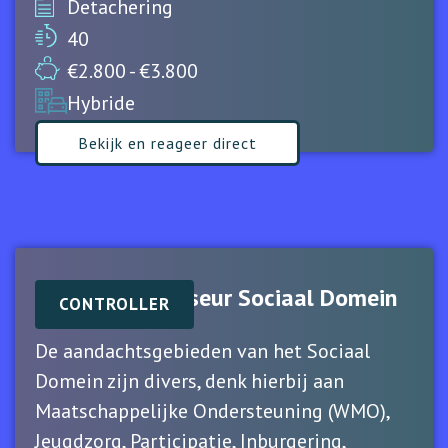
Detachering
40
€2.800 - €3.800
Hybride
Bekijk en reageer direct
Financieel Adviseur Sociaal Domein
CONTROLLER
De aandachtsgebieden van het Sociaal
Domein zijn divers, denk hierbij aan
Maatschappelijke Ondersteuning (WMO),
Jeugdzorg, Participatie, Inburgering,