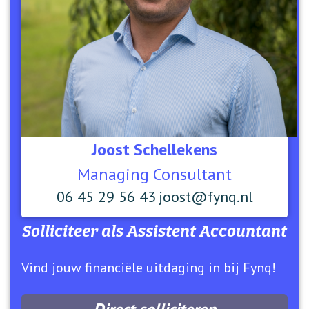
Joost Schellekens
Managing Consultant
06 45 29 56 43
joost@fynq.nl
Solliciteer als
Assistent Accountant
Vind jouw financiële uitdaging in bij Fynq!