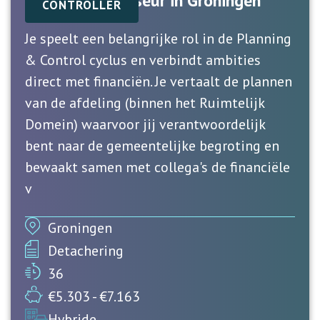
Financieel Adviseur in Groningen
CONTROLLER
Je speelt een belangrijke rol in de Planning
& Control cyclus en verbindt ambities
direct met financiën. Je vertaalt de plannen
van de afdeling (binnen het Ruimtelijk
Domein) waarvoor jij verantwoordelijk
bent naar de gemeentelijke begroting en
bewaakt samen met collega's de financiële
v
Groningen
Detachering
36
€5.303 - €7.163
Hybride