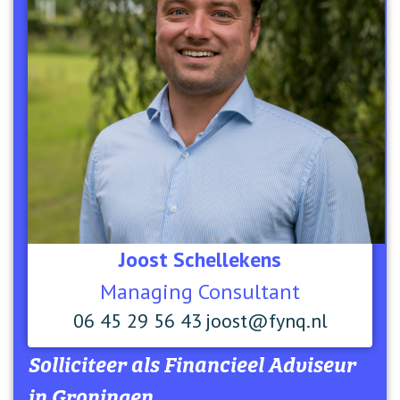
Joost Schellekens
Managing Consultant
06 45 29 56 43
joost@fynq.nl
Solliciteer als
Financieel Adviseur
in Groningen